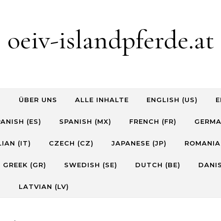
oeiv-islandpferde.at
S
ÜBER UNS
ALLE INHALTE
ENGLISH (US)
E
ANISH (ES)
SPANISH (MX)
FRENCH (FR)
GERMA
IAN (IT)
CZECH (CZ)
JAPANESE (JP)
ROMANIA
GREEK (GR)
SWEDISH (SE)
DUTCH (BE)
DANIS
)
LATVIAN (LV)