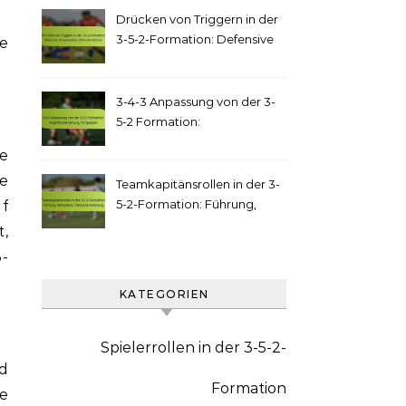
Drücken von Triggern in der
3-5-2-Formation: Defensive
e
Organisation, offensive
Muster
3-4-3 Anpassung von der 3-
5-2 Formation:
Angriffsorientierung,
e
Flügelspiel
de
Teamkapitänsrollen in der 3-
5-2-Formation: Führung,
uf
Motivation, Taktische
,
Anleitung
3-
KATEGORIEN
Spielerrollen in der 3-5-2-
d
Formation
he