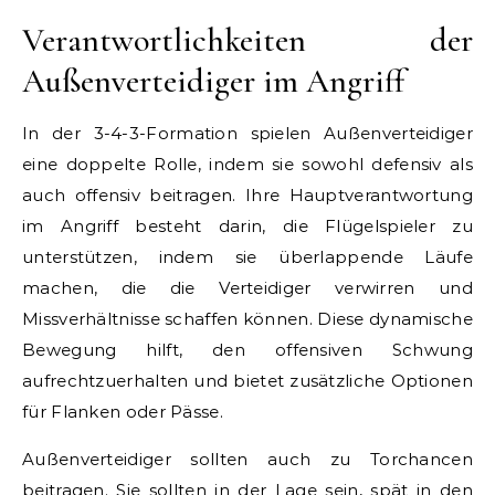
Verantwortlichkeiten der
Außenverteidiger im Angriff
In der 3-4-3-Formation spielen Außenverteidiger
eine doppelte Rolle, indem sie sowohl defensiv als
auch offensiv beitragen. Ihre Hauptverantwortung
im Angriff besteht darin, die Flügelspieler zu
unterstützen, indem sie überlappende Läufe
machen, die die Verteidiger verwirren und
Missverhältnisse schaffen können. Diese dynamische
Bewegung hilft, den offensiven Schwung
aufrechtzuerhalten und bietet zusätzliche Optionen
für Flanken oder Pässe.
Außenverteidiger sollten auch zu Torchancen
beitragen. Sie sollten
in der
Lage sein, spät in den