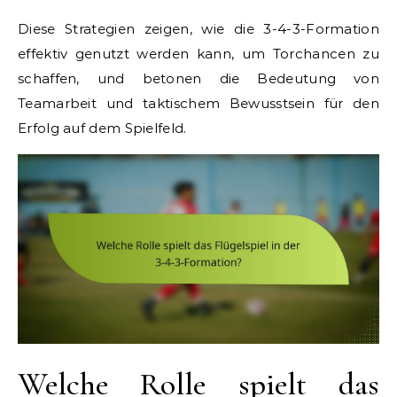
Diese Strategien zeigen, wie die 3-4-3-Formation
effektiv genutzt werden kann, um Torchancen zu
schaffen, und betonen die Bedeutung von
Teamarbeit und taktischem Bewusstsein für den
Erfolg auf dem Spielfeld.
Welche Rolle spielt das