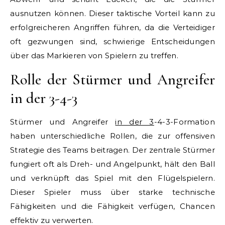
ausnutzen können. Dieser taktische Vorteil kann zu
erfolgreicheren Angriffen führen, da die Verteidiger
oft gezwungen sind, schwierige Entscheidungen
über das Markieren von Spielern zu treffen.
Rolle der Stürmer und Angreifer
in der 3-4-3
Stürmer und Angreifer
in der 3
-4-3-Formation
haben unterschiedliche Rollen, die zur offensiven
Strategie des Teams beitragen. Der zentrale Stürmer
fungiert oft als Dreh- und Angelpunkt, hält den Ball
und verknüpft das Spiel mit den Flügelspielern.
Dieser Spieler muss über starke technische
Fähigkeiten und die Fähigkeit verfügen, Chancen
effektiv zu verwerten.