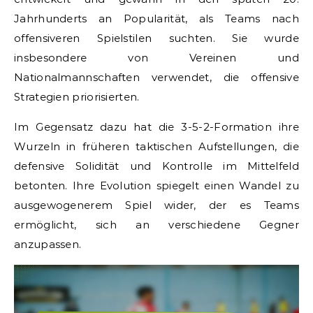
Jahrhunderts an Popularität, als Teams nach
offensiveren Spielstilen suchten. Sie wurde
insbesondere von Vereinen und
Nationalmannschaften verwendet, die offensive
Strategien priorisierten.
Im Gegensatz dazu hat die 3-5-2-Formation ihre
Wurzeln in früheren taktischen Aufstellungen, die
defensive Solidität und Kontrolle im Mittelfeld
betonten. Ihre Evolution spiegelt einen Wandel zu
ausgewogenerem Spiel wider, der es Teams
ermöglicht, sich an verschiedene Gegner
anzupassen.