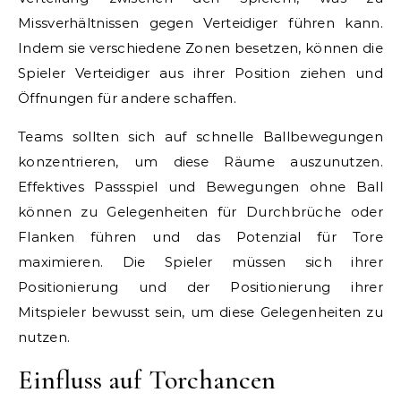
Missverhältnissen gegen Verteidiger führen kann.
Indem sie verschiedene Zonen besetzen, können die
Spieler Verteidiger aus ihrer Position ziehen und
Öffnungen für andere schaffen.
Teams sollten sich auf schnelle Ballbewegungen
konzentrieren, um diese Räume auszunutzen.
Effektives Passspiel und Bewegungen ohne Ball
können zu Gelegenheiten für Durchbrüche oder
Flanken führen und das Potenzial für Tore
maximieren. Die Spieler müssen sich ihrer
Positionierung und der Positionierung ihrer
Mitspieler bewusst sein, um diese Gelegenheiten zu
nutzen.
Einfluss auf Torchancen