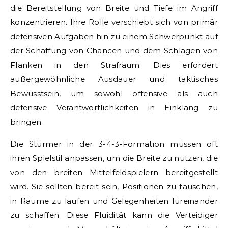
die Bereitstellung von Breite und Tiefe im Angriff
konzentrieren. Ihre Rolle verschiebt sich von primär
defensiven Aufgaben hin zu einem Schwerpunkt auf
der Schaffung von Chancen und dem Schlagen von
Flanken in den Strafraum. Dies erfordert
außergewöhnliche Ausdauer und taktisches
Bewusstsein, um sowohl offensive als auch
defensive Verantwortlichkeiten in Einklang zu
bringen.
Die Stürmer in der 3-4-3-Formation müssen oft
ihren Spielstil anpassen, um die Breite zu nutzen, die
von den breiten Mittelfeldspielern bereitgestellt
wird. Sie sollten bereit sein, Positionen zu tauschen,
in Räume zu laufen und Gelegenheiten füreinander
zu schaffen. Diese Fluidität kann die Verteidiger