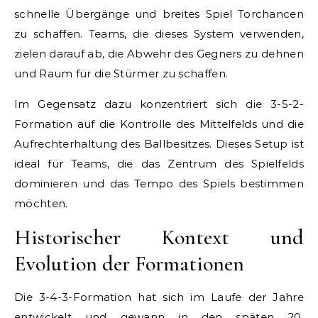
schnelle Übergänge und breites Spiel Torchancen
zu schaffen. Teams, die dieses System verwenden,
zielen darauf ab, die Abwehr des Gegners zu dehnen
und Raum für die Stürmer zu schaffen.
Im Gegensatz dazu konzentriert sich die 3-5-2-
Formation auf die Kontrolle des Mittelfelds und die
Aufrechterhaltung des Ballbesitzes. Dieses Setup ist
ideal für Teams, die das Zentrum des Spielfelds
dominieren und das Tempo des Spiels bestimmen
möchten.
Historischer Kontext und
Evolution der Formationen
Die 3-4-3-Formation hat sich im Laufe der Jahre
entwickelt und gewann in den späten 20.