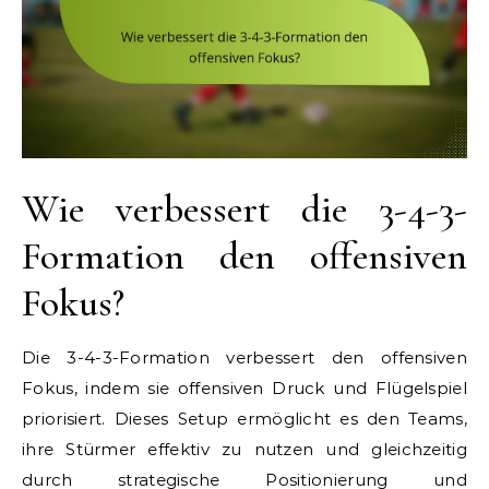
Wie verbessert die 3-4-3-
Formation den offensiven
Fokus?
Die 3-4-3-Formation verbessert den offensiven
Fokus, indem sie offensiven Druck und Flügelspiel
priorisiert. Dieses Setup ermöglicht es den Teams,
ihre Stürmer effektiv zu nutzen und gleichzeitig
durch strategische Positionierung und