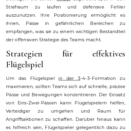
Strafraum zu laufen und defensive Fehler
auszunutzen. Ihre Positionierung ermöglicht es
ihnen, Pässe in gefährlichen Bereichen zu
empfangen, was sie zu einem wichtigen Bestandteil
der offensiven Strategie des Teams macht.
Strategien für effektives
Flügelspiel
Um das Flügelspiel
in der 3
-4-3-Formation zu
maximieren, sollten Teams sich auf schnelle, präzise
Pässe und Bewegungen konzentrieren. Der Einsatz
von Eins-Zwei-Pässen kann Flügelspielern helfen,
Verteidiger zu umgehen und Raum für
Angriffsaktionen zu schaffen. Darüber hinaus kann
es hilfreich sein, Flügelspieler gelegentlich dazu zu