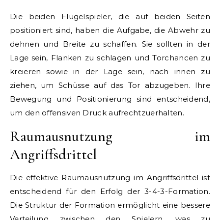
Die beiden Flügelspieler, die auf beiden Seiten
positioniert sind, haben die Aufgabe, die Abwehr zu
dehnen und Breite zu schaffen. Sie sollten in der
Lage sein, Flanken zu schlagen und Torchancen zu
kreieren sowie in der Lage sein, nach innen zu
ziehen, um Schüsse auf das Tor abzugeben. Ihre
Bewegung und Positionierung sind entscheidend,
um den offensiven Druck aufrechtzuerhalten.
Raumausnutzung im
Angriffsdrittel
Die effektive Raumausnutzung im Angriffsdrittel ist
entscheidend für den Erfolg der 3-4-3-Formation.
Die Struktur der Formation ermöglicht eine bessere
Verteilung zwischen den Spielern, was zu