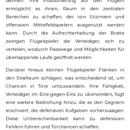
dehnen. Ihre Positionierung auf den Flügeln
ermöglicht es ihnen, Raum in den zentralen
Bereichen zu schaffen, der von Stürmern und
offensiven Mittelfeldspielern ausgenutzt werden
kann. Durch die Aufrechterhaltung der Breite
zwingen Flügelspieler die Verteidiger, sich zu
verteilen, wodurch Passwege und Möglichkeiten für
überlappende Läufe geöffnet werden.
Darüber hinaus können Flügelspieler Flanken in
den Strafraum schlagen, was entscheidend ist, um
Chancen in Tore umzuwandeln. Ihre Fähigkeit,
Verteidiger im Eins-gegen-Eins zu überwinden, fügt
eine weitere Bedrohung hinzu, die es den Gegnern
erschwert, die defensiven Aufgaben vorherzusagen.
Diese Unberechenbarkeit kann zu defensiven
Fehlern führen und Torchancen schaffen.