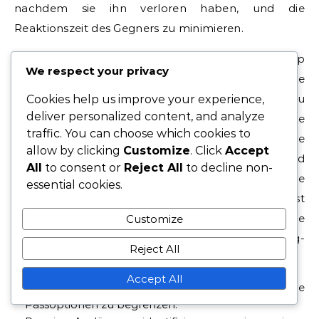
nachdem sie ihn verloren haben, und die
Reaktionszeit des Gegners zu minimieren.
Zonales Pressing ist in einem 4-3-3-Setup
We respect your privacy
unerlässlich, bei dem die Spieler bestimmte
Bereiche besetzen, anstatt Gegner individuell zu
Cookies help us improve your experience,
deliver personalized content, and analyze
markieren. Dieser Ansatz ermöglicht eine bessere
traffic. You can choose which cookies to
Abdeckung der Passwege und schafft eine
allow by clicking
Customize
. Click
Accept
kollektive Defensiv-Einheit, die sich bewegen und
All
to consent or
Reject All
to decline non-
auf die Ballbewegung reagieren kann. Die
essential cookies.
Kommunikation unter den Spielern ist
entscheidend, um sicherzustellen, dass jeder seine
Customize
Rollen und Verantwortlichkeiten in Pressing-
Reject All
Situationen versteht.
Accept All
Die Kompaktheit aufrechterhalten, um die
Passoptionen zu begrenzen.