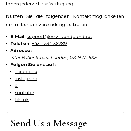
Ihnen jederzeit zur Verfügung.
Nutzen Sie die folgenden Kontaktmöglichkeiten,
um mit uns in Verbindung zu treten:
E-Mail:
support@oeiv-islandpferde.at
Telefon:
+43 1 234 56789
Adresse:
221B Baker Street, London, UK NW1 6XE
Folgen Sie uns auf:
Facebook
Instagram
X
YouTube
TikTok
Send Us a Message